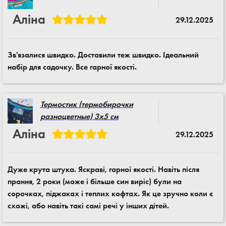
Аліна
29.12.2025
Зв'язалися швидко. Доставили теж швидко. Ідеальний
набір для садочку. Все гарної якості.
Термостик (термобирочки
разноцветные) 3x5 см
Аліна
29.12.2025
Дуже крута штука. Яскраві, гарної якості. Навіть після
прання, 2 роки (може і більше син виріс) були на
сорочках, піджаках і теплих кофтах. Як це зручно коли є
схожі, або навіть такі самі речі у інших дітей.