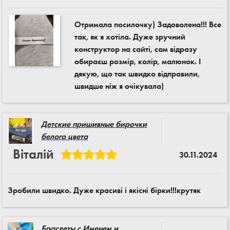
Отримала посилочку) Задоволена!!! Все
так, як я хотіла. Дуже зручний
конструктор на сайті, сам відразу
обираєш розмір, колір, малюнок. І
дякую, що так швидко відправили,
швидше ніж я очікувала)
Детские пришивные бирочки
белого цвета
Віталій
30.11.2024
Зробили швидко. Дуже красиві і якісні бірки!!!крутяк
Браслеты с Именем и