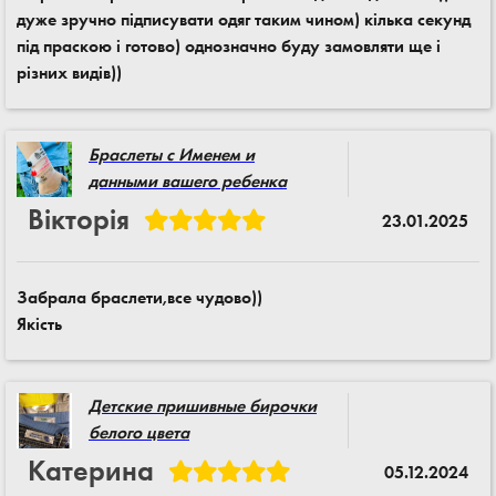
дуже зручно підписувати одяг таким чином) кілька секунд
під праскою і готово) однозначно буду замовляти ще і
різних видів))
Браслеты с Именем и
данными вашего ребенка
Вікторія
23.01.2025
Забрала браслети,все чудово))
Якість
Детские пришивные бирочки
белого цвета
Катерина
05.12.2024