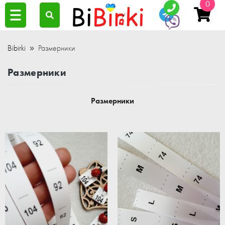
0
Bibirki
Размерники
Размерники
Размерники