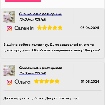
Силиконовые размерники
15x35мм R21HM
Євгенія
05.06.2025
Відмінна робота колективу. Дуже задоволені якістю та
ціною продукції. Обов'язково звернемося знову! Дякуємо!
Силиконовые размерники
15x35мм R21HM
Ольга
01.08.2024
Дуже виручили ці бірки! Дякую! Закажу ще)