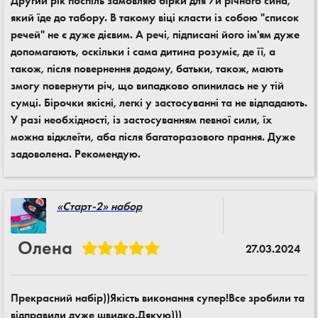
Другий рік поспіль замовляю бірки для 7и річного сина,
який їде до табору. В такому віці класти із собою "список
речей" не є дуже дієвим. А речі, підписані його ім'ям дуже
допомагають, оскільки і сама дитина розуміє, де її, а
також, після повернення додому, батьки, також, мають
змогу повернути річ, що випадково опинилась не у тій
сумці. Бірочки якісні, легкі у застосуванні та не відпадають.
У разі необхідності, із застосуванням певної сили, їх
можна відклеїти, аба після багаторазового прання. Дуже
задоволена. Рекомендую.
«Старт-2» набор
Олена
27.03.2024
Прекрасний набір))Якість виконання супер!Все зробили та
відправили дуже швидко.Дякую)))