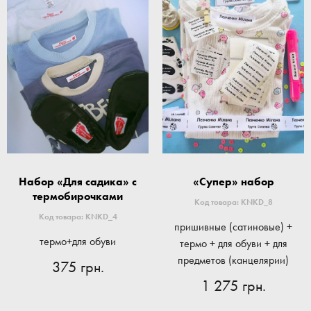
Набор «Для садика» с
«Супер» набор
термобирочками
Код товара: KNKD_8
Код товара: KNKD_4
пришивные (сатиновые) +
термо+для обуви
термо + для обуви + для
предметов (канцелярии)
375 грн.
1 275 грн.