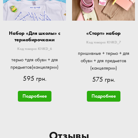
Набор «Для школы» с
«Старт» набор
термобирочками
Код товара: KNKD_7
Код товара: KNKD_6
пришивные + термо + для
термо +для обуви + для
обуви + для предметов
предметов(канцелярии)
(канцелярии)
595 грн.
575 грн.
Подробнее
Подробнее
Отзывы