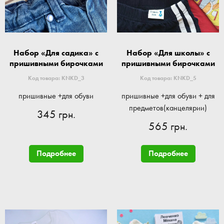
Набор «Для садика» с
Набор «Для школы» с
пришивными бирочками
пришивными бирочками
Код товара: KNKD_3
Код товара: KNKD_5
пришивные +для обуви
пришивные +для обуви + для
предметов(канцелярии)
345 грн.
565 грн.
Подробнее
Подробнее