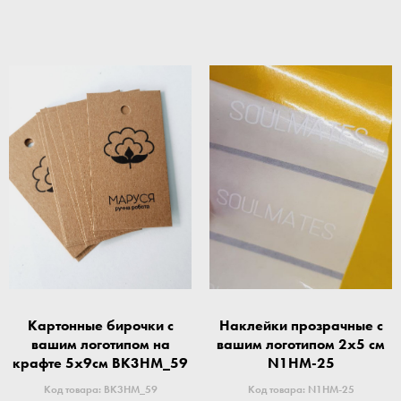
Картонные бирочки с
Наклейки прозрачные с
вашим логотипом на
вашим логотипом 2x5 см
крафте 5x9см BK3HM_59
N1HM-25
Код товара: BK3HM_59
Код товара: N1HM-25