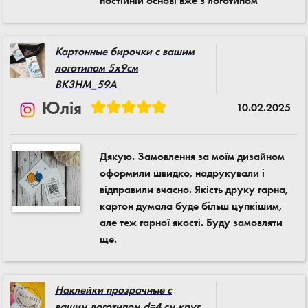
постійній основі вже з логотипом
Картонные бирочки с вашим
логотипом 5x9см
BK3HM_59A
Юлія
10.02.2025
Дякую. Замовлення за моїм дизайном
оформили швидко, надрукували і
відправили вчасно. Якість друку гарна,
картон думала буде більш цупкішим,
але теж гарної якості. Буду замовляти
ще.
Наклейки прозрачные с
вашим логотипом d=4 см круг