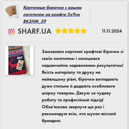
Картонные бирочки с вашим
логотипом на крафте 5x9см
BK3HM_59
SHARF.UA
11.11.2024
Замовляли картонні крафтові бірочки зі
своїм логотипом і залишився
надзвичайно задоволеним результатом!
Якість матеріалу та друку на
найвищому рівні, бірочки виглядають
дуже стильно й додають особливого
шарму товарам. Дякую за чудову
роботу та професійний підхід!
Обов’язково звернуся ще раз і
рекомендую всім, хто шукає якісний
брендинг.