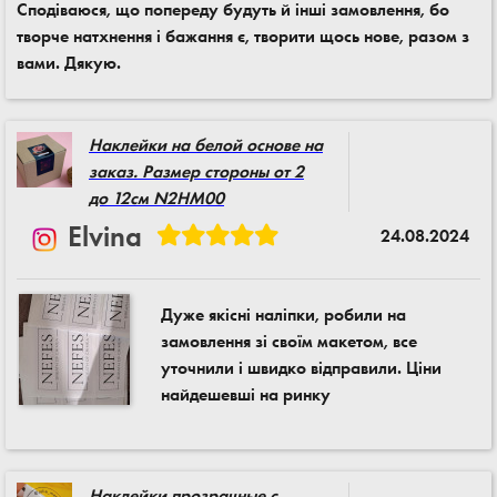
Сподіваюся, що попереду будуть й інші замовлення, бо
творче натхнення і бажання є, творити щось нове, разом з
вами. Дякую.
Наклейки на белой основе на
заказ. Размер стороны от 2
до 12см N2HM00
Elvina
24.08.2024
Дуже якісні наліпки, робили на
замовлення зі своїм макетом, все
уточнили і швидко відправили. Ціни
найдешевші на ринку
Наклейки прозрачные с