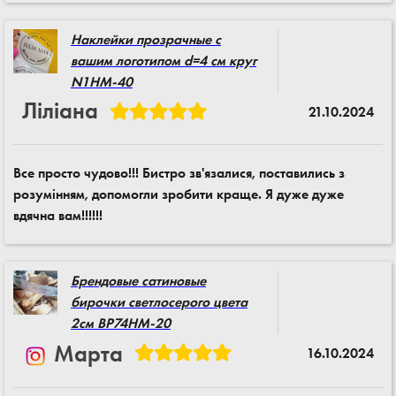
Наклейки прозрачные с
вашим логотипом d=4 см круг
N1HM-40
Ліліана
21.10.2024
Все просто чудово!!! Бистро зв'язалися, поставились з
розумінням, допомогли зробити краще. Я дуже дуже
вдячна вам!!!!!!
Брендовые сатиновые
бирочки светлосерого цвета
2см BP74HM-20
Марта
16.10.2024