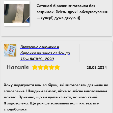
Сатинові бірочки виготовили без
затримок! Якість, друк і обслуговування
— супер!) дуже дякую :))
Глянцевые открытки и
бирочки на заказ от 5см до
15см BK3HG_2020
Наталія
28.08.2024
Хочу подякувати вам за бірки, які виготовляли для мене на
замовлення. Швидкий зв'язок, чітке та якісне виготовлення
макета. Приємно, що ви чуєте клієнта, на його хвилі.
Я задоволена. Ще раніше замовляла наліпки, теж все
сподобалося.