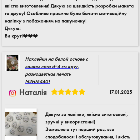
якістю виготовлення! Дякую за швидкість розробки макета
та друку! Особливо приємно було бачити мотиваційну
наліпку з побажанням на пакуночку!
Дякую!
Ви круті❤️❤️❤️
Наклейки на белой основе с
вашим лого d=4 см круг,
разноцветная печать
N2HM4401
Наталія
17.01.2025
Дякую за наліпки, якісно виготовлені,
зручні у використанні)
Замовляла тут перший раз, все
сподобалося: і обслуговування, і якість