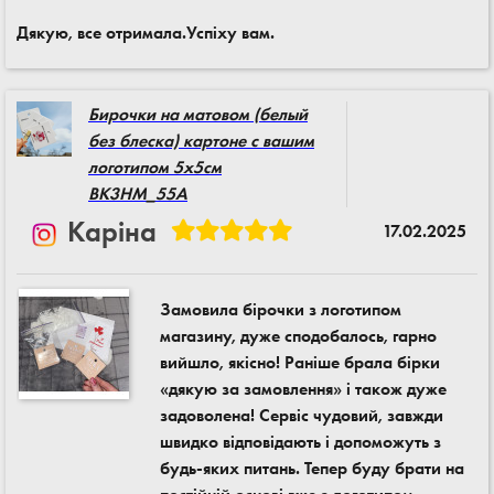
Дякую, все отримала.Успіху вам.
Бирочки на матовом (белый
без блеска) картоне с вашим
логотипом 5x5см
BK3HM_55A
Каріна
17.02.2025
Замовила бірочки з логотипом
магазину, дуже сподобалось, гарно
вийшло, якісно! Раніше брала бірки
«дякую за замовлення» і також дуже
задоволена! Сервіс чудовий, завжди
швидко відповідають і допоможуть з
будь-яких питань. Тепер буду брати на