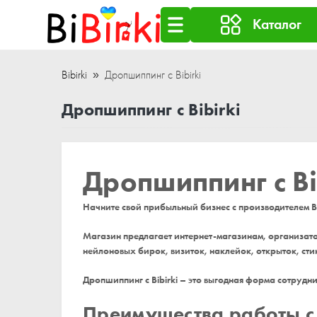
Каталог
Bibirki
Дропшиппинг с Bibirki
Дропшиппинг с Bibirki
Дропшиппинг с Bi
Начните свой прибыльный бизнес с производителем Bi
Магазин предлагает интернет-магазинам, организато
нейлоновых бирок, визиток, наклейок, открыток, сти
Дропшиппинг с Bibirki – это выгодная форма сотрудн
Преимущества работы с