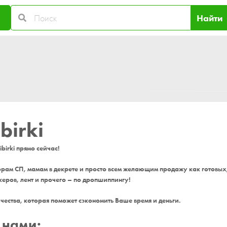
Найти
birki
birki прямо сейчас!
рам СП, мамам в декрете и просто всем желающим продажу как готовых,
керов, лент и прочего – по дропшиппингу!
ичества, которая поможет сэкономить Ваше время и деньги.
 нами: