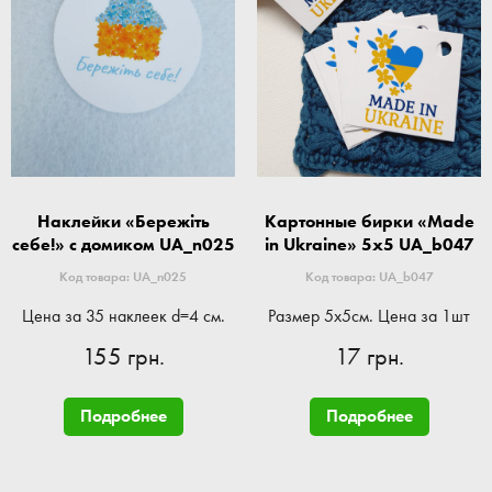
Наклейки «Бережіть
Картонные бирки «Made
себе!» с домиком UA_n025
in Ukraine» 5x5 UA_b047
Код товара: UA_n025
Код товара: UA_b047
Цена за 35 наклеек d=4 см.
Размер 5x5см. Цена за 1шт
155 грн.
17 грн.
Подробнее
Подробнее