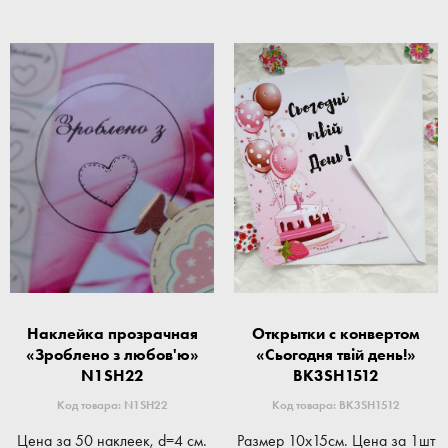
Наклейка прозрачная
Открытки с конвертом
«Зроблено з любов'ю»
«Сьогодня твій день!»
N1SH22
BK3SH1512
Код товара: N1SH22
Код товара: BK3SH1512
Цена за 50 наклеек, d=4 см.
Размер 10x15см. Цена за 1шт