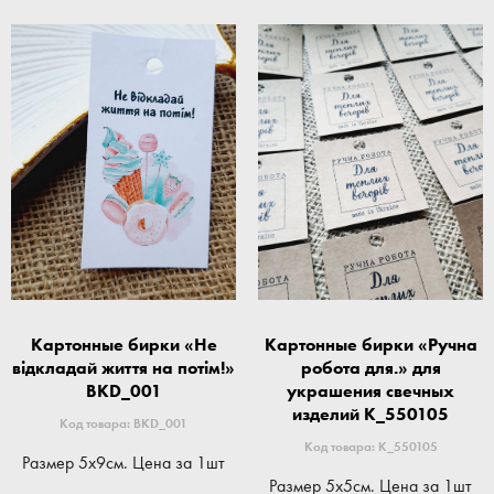
Картонные бирки «Не
Картонные бирки «Ручна
відкладай життя на потім!»
робота для.» для
BKD_001
украшения свечных
изделий K_550105
Код товара: BKD_001
Код товара: K_550105
Размер 5x9см. Цена за 1шт
Размер 5x5см. Цена за 1шт