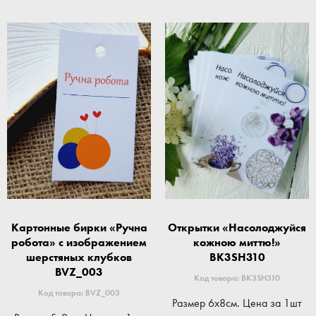
Картонные бирки «Ручна
Открытки «Насолоджуйся
робота» с изображением
кожною миттю!»
шерстяных клубков
BK3SH310
BVZ_003
Код товара: BK3SH310
Код товара: BVZ_003
Размер 6x8см. Цена за 1шт