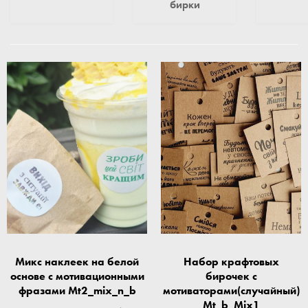
бирки
Микс наклеек на белой
Набор крафтовых
основе с мотивационными
бирочек с
фразами Mt2_mix_n_b
мотиваторами(случайный)
Mt_b_Mix1