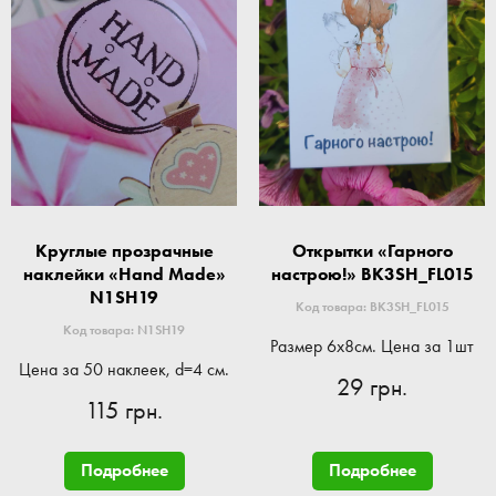
Круглые прозрачные
Открытки «Гарного
наклейки «Hand Made»
настрою!» BK3SH_FL015
N1SH19
Код товара: BK3SH_FL015
Код товара: N1SH19
Размер 6x8см. Цена за 1шт
Цена за 50 наклеек, d=4 см.
29 грн.
115 грн.
Подробнее
Подробнее