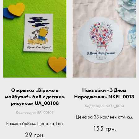
Открытка «Віримо в
Наклейки «З Днем
майбутнє!» 6x8 с детским
Народження» NKFL_0013
рисунком UA_00108
Код товара: NKFL_0013
Код товара: UA_00108
Цена за 35 наклеек d=4 см.
Размер 6x8см. Цена за 1шт
155 грн.
29 грн.