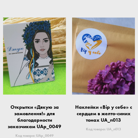
Открытки «Дякую за
Наклейки «Вір у себе» с
замовлення!» для
сердцем в желто-синих
благодарности
тонах UA_n013
заказчикам UAp_0049
Код товара: UA_n013
Код товара: UAp_0049