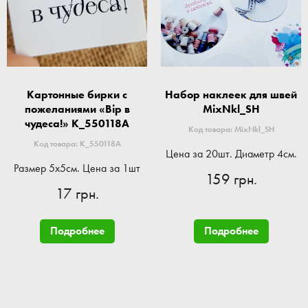
Картонные бирки с
Набор наклеек для швей
пожеланиями «Вір в
MixNkl_SH
чудеса!» K_550118A
Код товара: MixNkl_SH
Код товара: K_550118A
Цена за 20шт. Диаметр 4см.
Размер 5x5см. Цена за 1шт
159 грн.
17 грн.
Подробнее
Подробнее