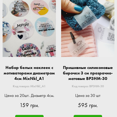
Набор белых наклеек с
Пришивные силиконовые
мотиваторами диаметром
бирочки 3 см прозрачно-
4см MixNkl_A1
матовые BP3HM-30
Код товара: MixNkl_A1
Код товара: BP3HM-30
Цена за 20шт. Диаметр 4см.
Цена за 30 шт
159 грн.
595 грн.