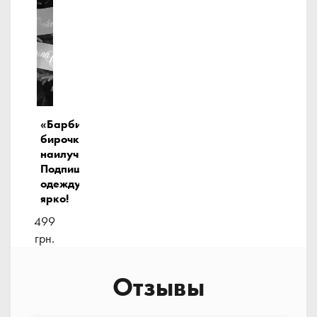
«Барби»
бирочки-
наилучшие!
Подпиши
одежду
ярко!
499
грн.
Отзывы