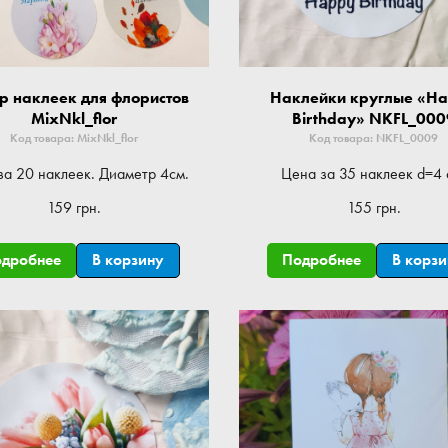
р наклеек для флористов
Наклейки круглые «H
MixNkl_flor
Birthday» NKFL_000
Код товара: MixNkl_flor
Код товара: NKFL_0009
за 20 наклеек. Диаметр 4см.
Цена за 35 наклеек d=4 
159 грн.
155 грн.
одробнее
В корзину
Подробнее
В корз