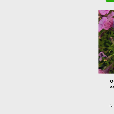
О
о
Ра