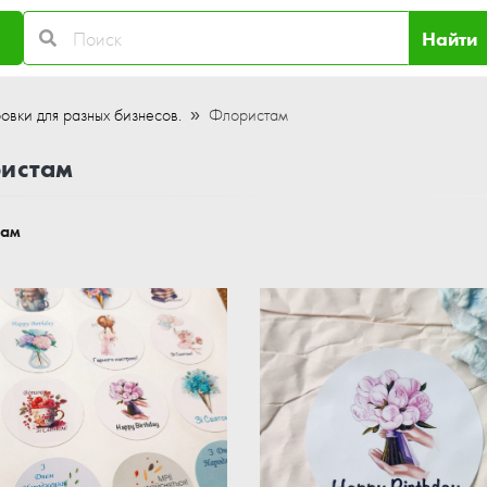
Найти
овки для разных бизнесов.
Флористам
истам
там