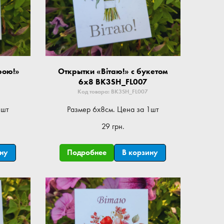
рою!»
Открытки «Вітаю!» с букетом
6x8 BK3SH_FL007
Код товара: BK3SH_FL007
1шт
Размер 6x8см. Цена за 1шт
29 грн.
ину
Подробнее
В корзину