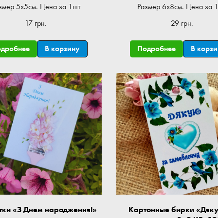
змер 5x5см. Цена за 1шт
Размер 6x8см. Цена за 
17 грн.
29 грн.
одробнее
В корзину
Подробнее
В корз
тки «З Днем народження!»
Картонные бирки «Дяк