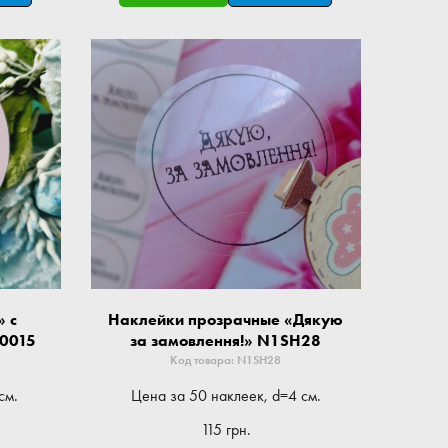
» с
Наклейки прозрачные «Дякую
_0015
за замовлення!» N1SH28
Код товара: N1SH28
см.
Цена за 50 наклеек, d=4 см.
115 грн.