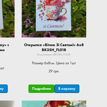
ay» с
Открытка «Вітаю Зі Святом!» 6x8
ами
BK3SH_FL018
Код товара: BK3SH_FL018
Размер 6x8см. Цена за 1шт
1шт
29 грн.
ину
Подробнее
В корзину