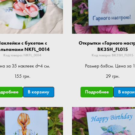
аклейки с букетом с
Открытки «Гарного наст
юльпанами NKFL_0014
BK3SH_FL015
Код товара: NKFL_0014
Код товара: BK3SH_FL015
на за 35 наклеек d=4 см.
Размер 6x8см. Цена за 
155 грн.
29 грн.
одробнее
В корзину
Подробнее
В корз