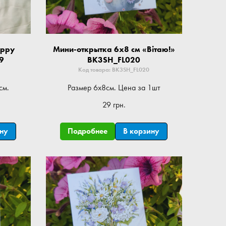
appy
Мини-открытка 6x8 см «Вітаю!»
9
BK3SH_FL020
Код товара: BK3SH_FL020
см.
Размер 6x8см. Цена за 1шт
29 грн.
ину
Подробнее
В корзину