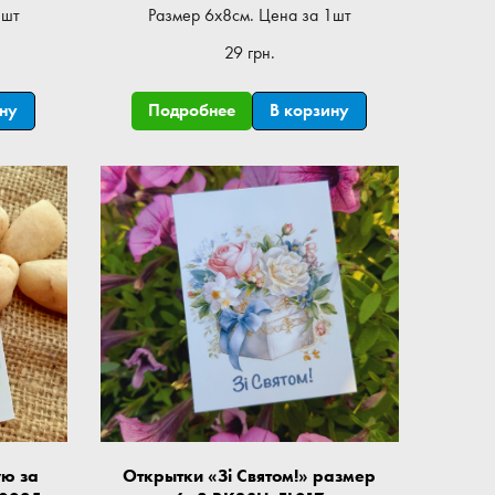
1шт
Размер 6x8см. Цена за 1шт
29 грн.
ину
Подробнее
В корзину
ую за
Открытки «Зі Святом!» размер