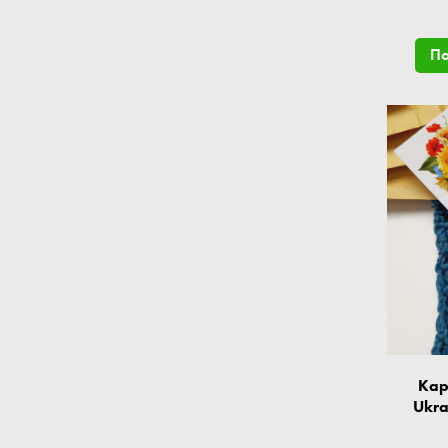
П
Кар
Ukra