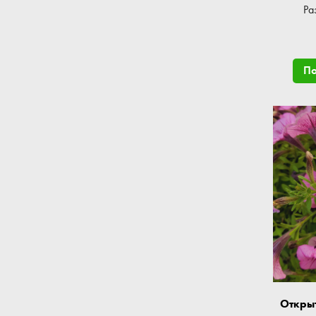
Ра
П
Откры