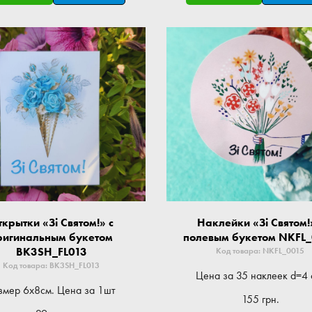
ткрытки «Зі Святом!» с
Наклейки «Зі Святом!
ригинальным букетом
полевым букетом NKFL
BK3SH_FL013
Код товара: NKFL_0015
Код товара: BK3SH_FL013
Цена за 35 наклеек d=4 
змер 6x8см. Цена за 1шт
155 грн.