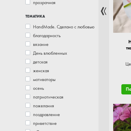
прозрачная
ТЕМАТИКА
HandMade. Сделано с любовью
благодарность
Н
вязание
т
День влюбленных
детская
Це
женская
мотиваторы
осень
П
патриотическая
пожелания
поздравление
приветствие