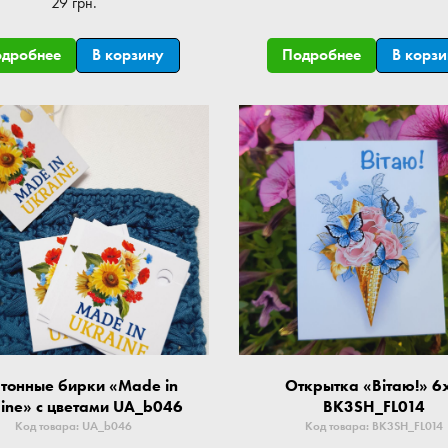
29 грн.
одробнее
В корзину
Подробнее
В корз
тонные бирки «Made in
Открытка «Вітаю!» 6
ine» с цветами UA_b046
BK3SH_FL014
Код товара: UA_b046
Код товара: BK3SH_FL014