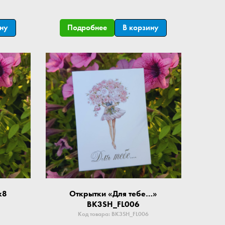
ину
Подробнее
В корзину
x8
Открытки «Для тебе…»
BK3SH_FL006
Код товара: BK3SH_FL006