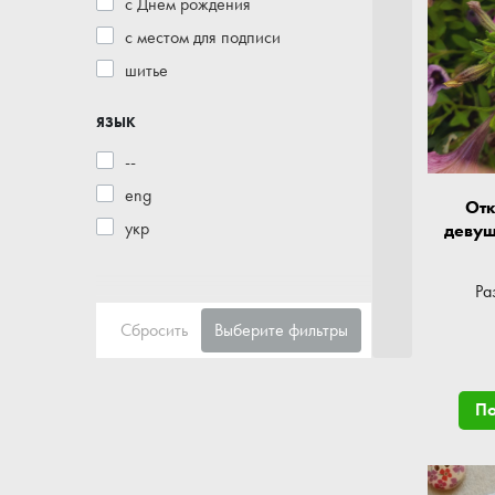
с Днем рождения
с местом для подписи
шитье
ЯЗЫК
--
eng
Отк
укр
девуш
Ра
Сбросить
Выберите фильтры
П