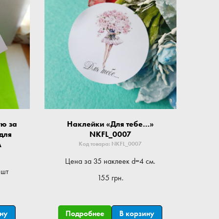
ую за
Наклейки «Для тебе…»
для
NKFL_0007
A
Код товара: NKFL_0007
Цена за 35 наклеек d=4 см.
1шт
155 грн.
ину
Подробнее
В корзину