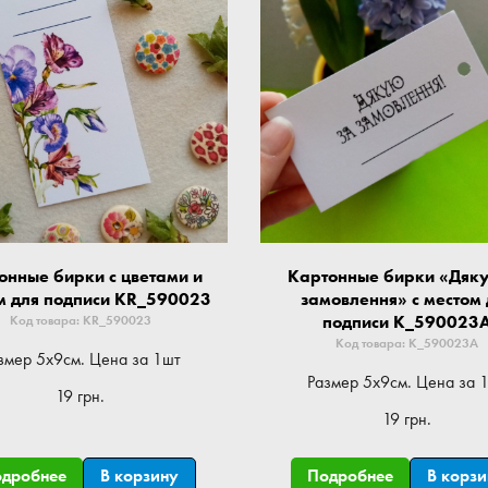
онные бирки с цветами и
Картонные бирки «Дяк
м для подписи KR_590023
замовлення» с местом 
подписи K_590023
Код товара: KR_590023
Код товара: K_590023A
змер 5x9см. Цена за 1шт
Размер 5x9см. Цена за 
19 грн.
19 грн.
одробнее
В корзину
Подробнее
В корз