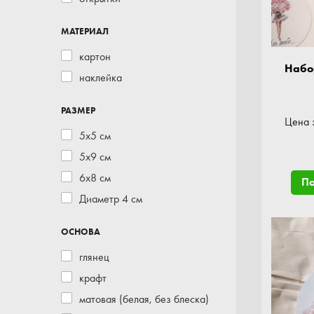
МАТЕРИАЛ
картон
Набо
наклейка
РАЗМЕР
Цена 
5x5 см
5x9 см
6x8 см
П
Диаметр 4 см
ОСНОВА
глянец
крафт
матовая (белая, без блеска)