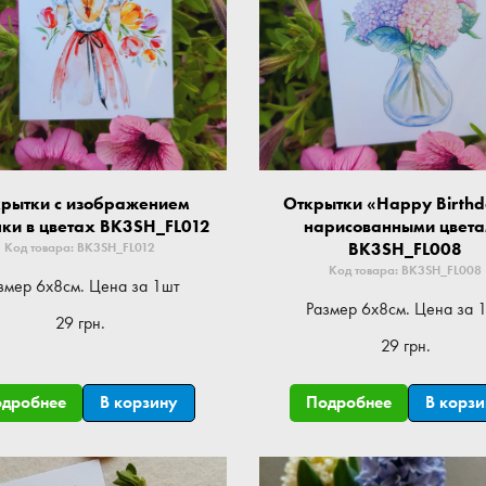
рытки с изображением
Открытки «Happy Birthd
ки в цветах BK3SH_FL012
нарисованными цвет
BK3SH_FL008
Код товара: BK3SH_FL012
Код товара: BK3SH_FL008
змер 6x8см. Цена за 1шт
Размер 6x8см. Цена за 
29 грн.
29 грн.
одробнее
В корзину
Подробнее
В корз