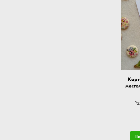
Карт
место
Ра
П