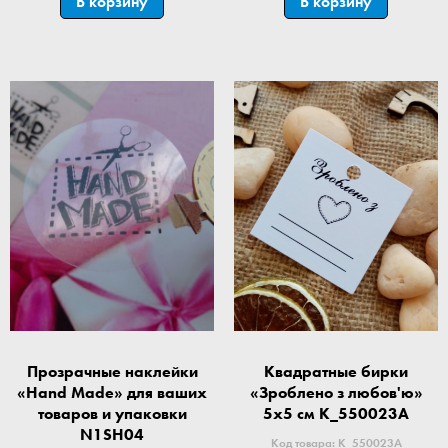
В корзину
В корзину
Прозрачные наклейки
Квадратные бирки
«Hand Made» для ваших
«Зроблено з любов'ю»
товаров и упаковки
5x5 см K_550023A
N1SH04
Код товара: K_550023A