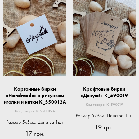
Картонные бирки
Крафтовые бирки
«Handmade» с рисунком
«Дякую!» K_590019
иголки и нитки K_550012A
Код товара: K_590019
Код товара: K_550012A
Размер 5x9см. Цена за 1шт
Размер 5x5см. Цена за 1шт
19 грн.
17 грн.