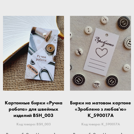
Картонные бирки «Ручна
Бирки на матовом картоне
робота» для швейных
«Зроблено з любов'ю»
изделий BSH_003
K_590017A
Код товара: BSH_003
Код товара: K_590017A