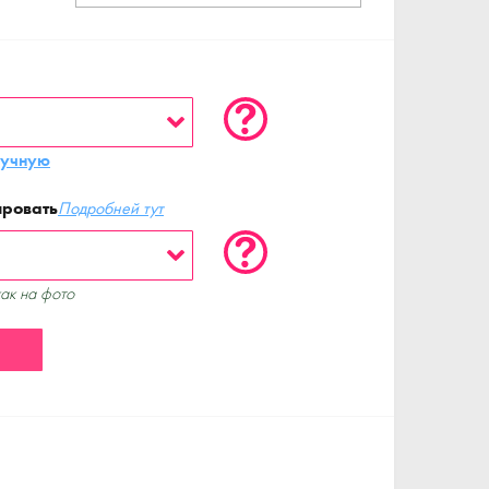
ручную
ировать
Подробней тут
как на фото