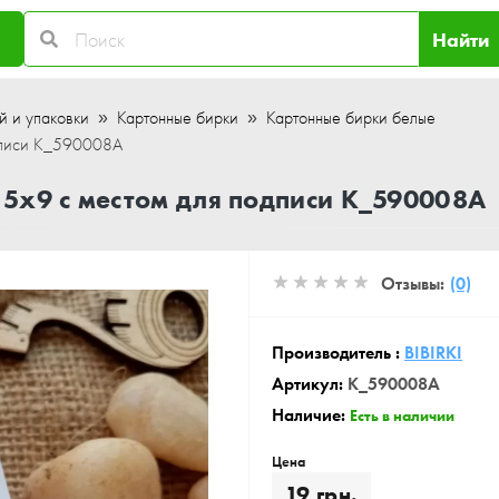
Найти
й и упаковки
Картонные бирки
Картонные бирки белые
одписи K_590008A
5x9 с местом для подписи K_590008A
Отзывы:
(0)
Производитель :
BIBIRKI
Артикул:
K_590008A
Наличие:
Есть в наличии
Цена
19 грн.