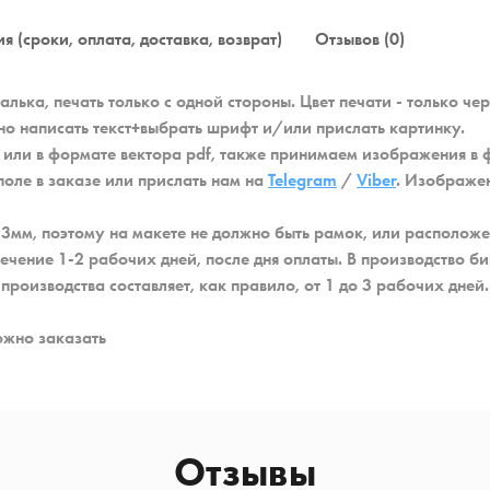
я (сроки, оплата, доставка, возврат)
Отзывов (0)
лька, печать только с одной стороны. Цвет печати - только че
но написать текст+выбрать шрифт и/или прислать картинку.
) или в формате вектора pdf, также принимаем изображения в 
оле в заказе или прислать нам на
Telegram
/
Viber
. Изображен
 3мм, поэтому на макете не должно быть рамок, или располож
ечение 1-2 рабочих дней, после дня оплаты. В производство би
роизводства составляет, как правило, от 1 до 3 рабочих дней.
ожно заказать
Отзывы