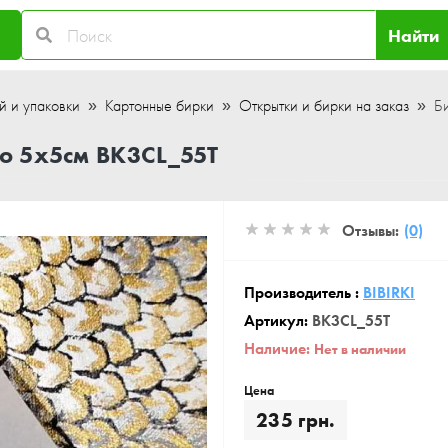
Найти
й и упаковки
Картонные бирки
Открытки и бирки на заказ
Б
го 5x5см BK3CL_55T
Отзывы:
(0)
Производитель :
BIBIRKI
Артикул:
BK3CL_55T
Наличие:
Нет в наличии
Цена
235 грн.