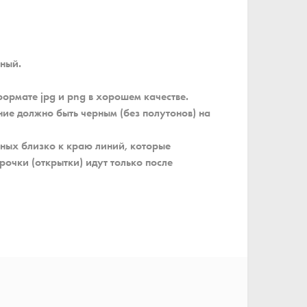
рный.
формате jpg и png в хорошем качестве.
ие должно быть черным (без полутонов) на
еных близко к краю линий, которые
рочки (открытки) идут только после