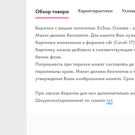
Характеристики
Услови
Обзор товара
Бирочки с вашим логотипом 5x5см. Основа - ка
Макет делаем бесплатно. Для макета Вам нуж
Картинка желательна в формате cdr (Coral-17
Картинку можно добавить в соответствующее п
белом фоне.
Погрешность при порезке может составлять до
паралельны краю. Макет делаем бесплатно в т
утверждения Вами изображения макета. Срок п
При заказе бирочек для них дополнительно м
Шнурочки(крепления) по ссылке
тут