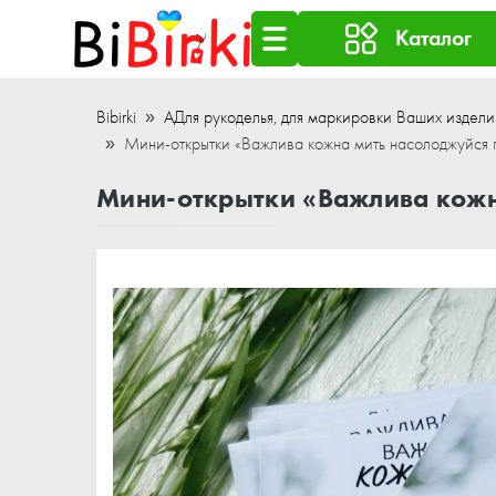
Каталог
Bibirki
АДля рукоделья, для маркировки Ваших издели
Мини-открытки «Важлива кожна мить насолоджуйс
Мини-открытки «Важлива кожн