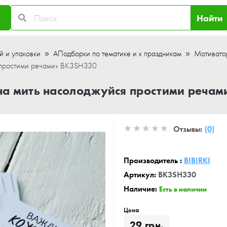
Найти
й и упаковки
АПодборки по тематике и к праздникам
Мотивато
я простими речами» BK3SH330
а мить насолоджуйся простими речам
Отзывы:
(0)
Производитель :
BIBIRKI
Артикул:
BK3SH330
Наличие:
Есть в наличии
Цена
29 грн.