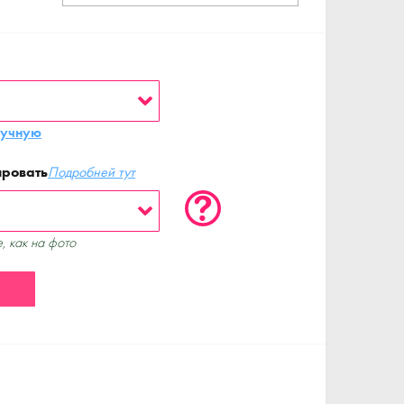
ручную
ировать
Подробней тут
, как на фото