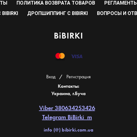
РТЫ
ПОЛИТИКА ВОЗВРАТА ТОВАРОВ
РЕГЛАМЕНТЫ
BIBIRKI
ДРОПШИППИНГ С BIBIRKI
ВОПРОСЫ И ОТ
BiBIRKI
Вход
/
Регистрация
Контакты:
Украина, г.Буча
Viber 380634253426
Telegram BiBirki_m
info (@) bibirki.com.ua