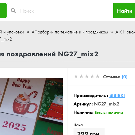
Найти
й и упаковки
АПодборки по тематике и к праздникам
А К Новом
7_mix2
ля поздравлений NG27_mix2
Отзывы:
(0)
Производитель :
BIBIRKI
Артикул:
NG27_mix2
Наличие:
Есть в наличии
Цена
299 грн.