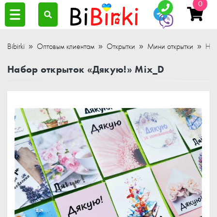
0
Bibirki
Оптовым клиентам
Открытки
Мини открытки
Наб
Набор открыток «Дякую!» Mix_D