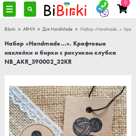
0
Bibirki
ARHIV
Для HandMade
Набор «Handmade…». Крафт
Набор «Handmade…». Крафтовые
наклейки и бирки с рисунком клубка
NB_AKR_590002_32KR