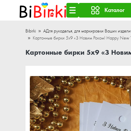
Каталог
Bibirki
АДля рукоделья, для маркировки Ваших издели
Картонные бирки 5x9 «З Новим Роком! Happy New
Картонные бирки 5x9 «З Нови