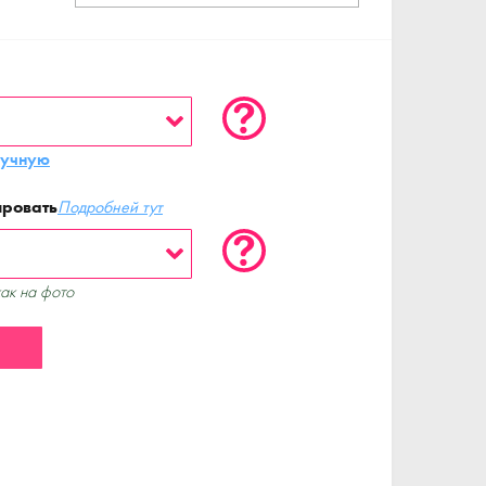
ручную
ировать
Подробней тут
как на фото