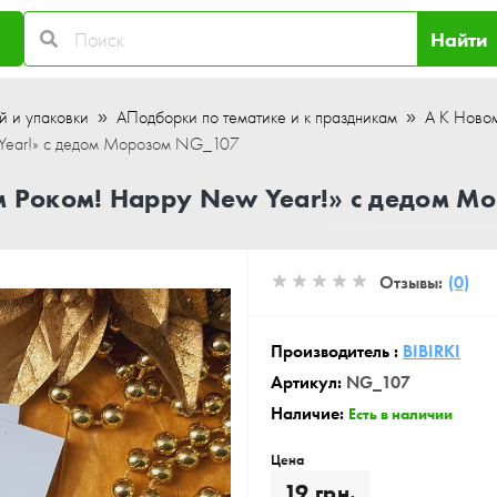
Найти
й и упаковки
АПодборки по тематике и к праздникам
А К Новом
 Year!» с дедом Морозом NG_107
м Роком! Happy New Year!» с дедом М
Отзывы:
(0)
Производитель :
BIBIRKI
Артикул:
NG_107
Наличие:
Есть в наличии
Цена
19 грн.