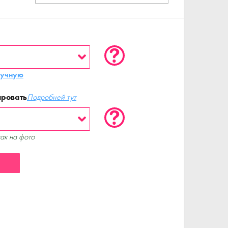
ручную
ировать
Подробней тут
как на фото