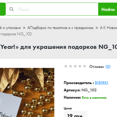
Найти
й и упаковки
АПодборки по тематике и к праздникам
А К Новом
я подарков NG_102
Year!» для украшения подарков NG_1
Отзывы:
(0)
Производитель :
BIBIRKI
Артикул:
NG_102
Наличие:
Есть в наличии
Цена
19 грн.