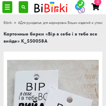
0
Bibirki
АДля рукоделья, для маркировки Ваших изделий и упаков
Картонные бирки «Вір в себе і в тебе все
вийде» K_550058A