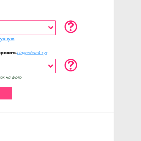
ручную
ировать
Подробней тут
как на фото