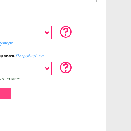
ручную
ировать
Подробней тут
как на фото