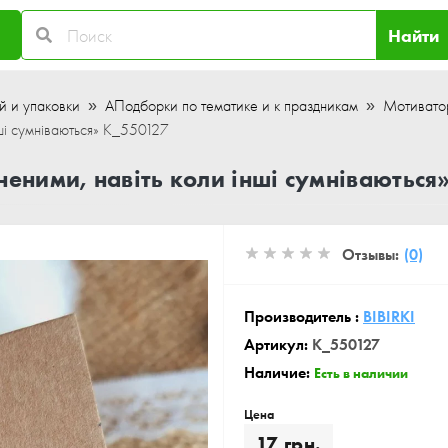
Найти
й и упаковки
АПодборки по тематике и к праздникам
Мотивато
нші сумніваються» K_550127
еними, навіть коли інші сумніваються
Отзывы:
(0)
Производитель :
BIBIRKI
Артикул:
K_550127
Наличие:
Есть в наличии
Цена
17 грн.