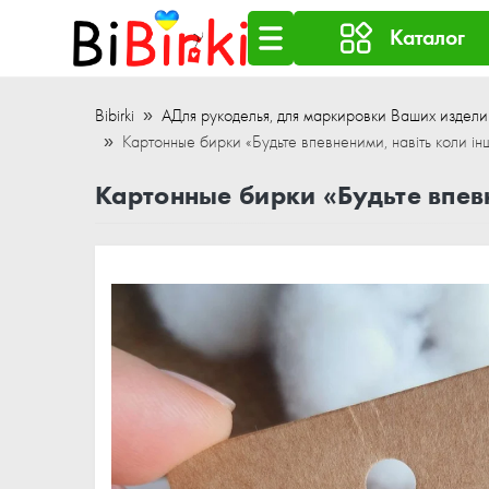
Каталог
Bibirki
АДля рукоделья, для маркировки Ваших издели
Картонные бирки «Будьте впевненими, навіть коли і
Картонные бирки «Будьте впевн