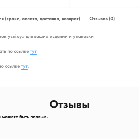
я (сроки, оплата, доставка, возврат)
Отзывов (0)
ток успіху» для ваших изделий и упаковки
ать по ссылке
тут
по ссылке
тут
.
Отзывы
ы можете быть первым.