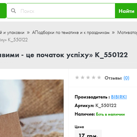
Найти
й и упаковки
АПодборки по тематике и к праздникам
Мотивато
піху» K_550122
вими - це початок успіху» K_550122
Отзывы:
(0)
Производитель :
BIBIRKI
Артикул:
K_550122
Наличие:
Есть в наличии
Цена
17 грн.