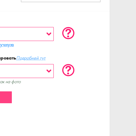
ручную
ировать
Подробней тут
как на фото