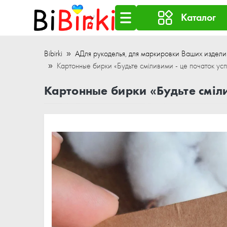
Каталог
Bibirki
АДля рукоделья, для маркировки Ваших издели
Картонные бирки «Будьте сміливими - це початок ус
Картонные бирки «Будьте сміли