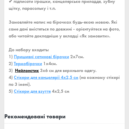
✔ підписати іграшки, канцелярське приладдя, зубну
щітку, парасольку і т.п.
Замовляйте напис на бірочках будь-якою мовою. Які
саме дані вмістяться по довжині - орієнтуйтеся на фото,
або читайте докладніше у вкладці «Як замовити».
До набору входить:
1)
Пришивні сатинові бірочки
2x7см.
2)
Термобірочки
1x4см.
3)
Нейлонстик
3x6 см для верхнього одягу.
4)
Стікери для канцелярії 4x2,5 см
(на кожному стікері
по 3 імені).
5)
Стікери для взуття
4x2,5 см
Рекомендовані товари