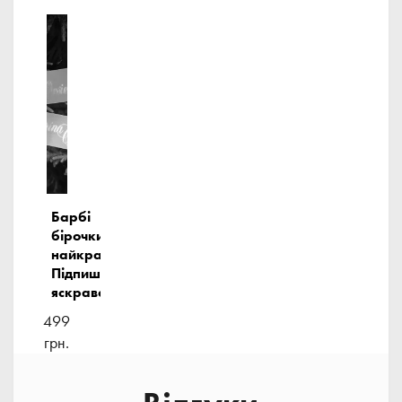
Барбі
бірочки-
найкращі!
Підпиши
яскраво!
499
грн.