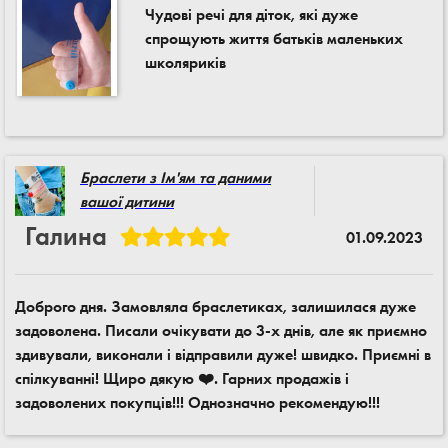
Чудові речі для діток, які дуже
спрощують життя батьків маленьких
школяриків
Браслети з Ім'ям та даними
вашої дитини
Галина
01.09.2023
Доброго дня. Замовляла браслетиках, залишилася дуже
задоволена. Писали очікувати до 3-х днів, але як приємно
здивували, виконали і відправили дуже! швидко. Приємні в
спілкуванні! Щиро дякую ❤️. Гарних продажів і
задоволених покупців!!! Однозначно рекомендую!!!