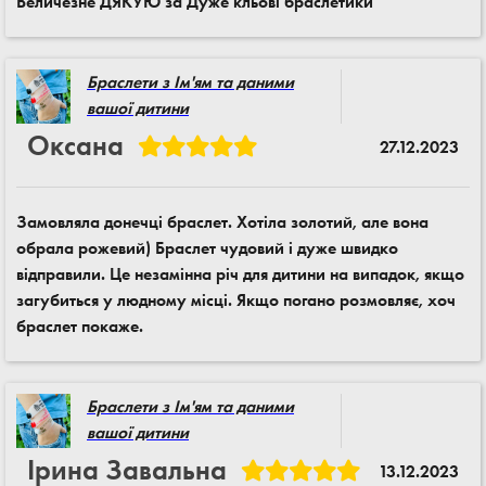
Величезне ДЯКУЮ за Дуже кльові браслетики
Браслети з Ім'ям та даними
вашої дитини
Оксана
27.12.2023
Замовляла донечці браслет. Хотіла золотий, але вона
обрала рожевий) Браслет чудовий і дуже швидко
відправили. Це незамінна річ для дитини на випадок, якщо
загубиться у людному місці. Якщо погано розмовляє, хоч
браслет покаже.
Браслети з Ім'ям та даними
вашої дитини
Ірина Завальна
13.12.2023