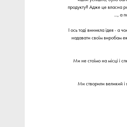
продукту? Адже це власна роб
..., а
І ось тоді виникла ідея - а
надавати своїм виробам екс
Ми не стоїмо на місці і 
Ми створили великий і я