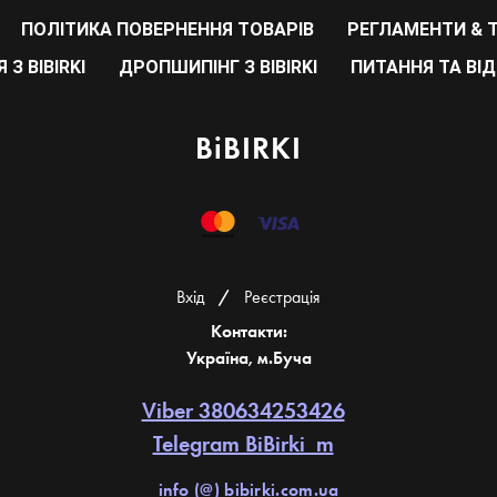
ПОЛІТИКА ПОВЕРНЕННЯ ТОВАРІВ
РЕГЛАМЕНТИ & 
 З BIBIRKI
ДРОПШИПІНГ З BIBIRKI
ПИТАННЯ ТА ВІД
BiBIRKI
Вхiд
/
Реєстрація
Контакти:
Україна, м.Буча
Viber 380634253426
Telegram BiBirki_m
info (@) bibirki.com.ua