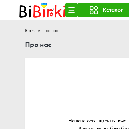
Каталог
Bibirki
Про нас
Про нас
Наша історія відкриття почал
йшли успішно, було баг