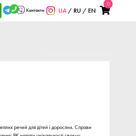
0
UA
RU
EN
Контакти
теплих речей для дітей і дорослих. Справи
ання: ЯК надати унікальності своєму