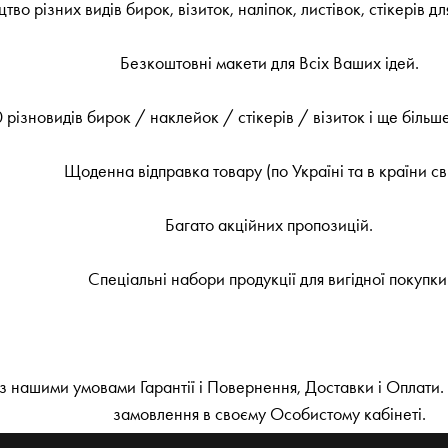
во різних видів бирок, візиток, наліпок, листівок, стікерів для
Безкоштовні макети для Всіх Ваших ідей.
різновидів бирок / наклейок / стікерів / візиток і ще більш
Щоденна відправка товару (по Україні та в країни сві
Багато акційних пропозицій.
Спеціальні набори продукції для вигідної покупки
 нашими умовами Гарантії і Повернення, Доставки і Оплати. 
замовлення в своєму Особистому кабінеті.