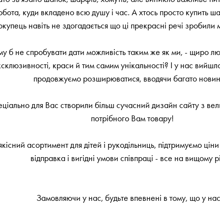
ота, куди вкладено всю душу і час. А хтось просто купить шап
 покупець навіть не здогадається що ці прекрасні речі зробили 
 чому б не спробувати дати можливість таким же як ми, - щиро 
клюзивності, краси й тим самим унікальності? І у нас вийшло
продовжуємо розширюватися, вводячи багато новин
спеціально для Вас створили більш сучасний дизайн сайту з в
потрібного Вам товару!
кісний асортимент для дітей і рукодільниць, підтримуємо ціни 
відправка і вигідні умови співпраці - все на вищому рі
Замовляючи у нас, будьте впевнені в тому, що у нас