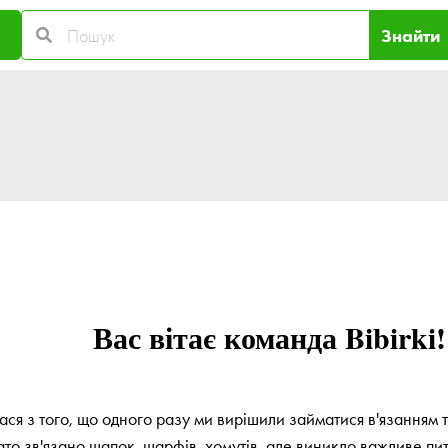
Знайти
Вас вітає команда Bibirki!
ася з того, що одного разу ми вирішили займатися в'язанням 
ато зв'язано шапок, шарфів, хомутів, але виникло важливе пит