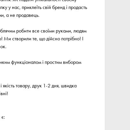
ку у нас, приклеїть свій бренд і продасть
ми, а не продавець.
люблячим робити все своїми руками, людям
! Ми створили те, що дійсно потрібно! І
ок.
еликим функціоналом і простим вибором
і якість товару, друк 1-2 дня, швидка
вні!
 є: