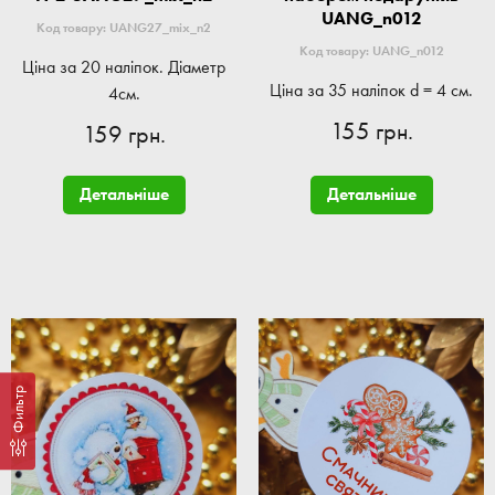
UANG_n012
Код товару: UANG27_mix_n2
Код товару: UANG_n012
Ціна за 20 наліпок. Діаметр
Ціна за 35 наліпок d = 4 см.
4см.
155 грн.
159 грн.
Детальніше
Детальніше
Фильтр