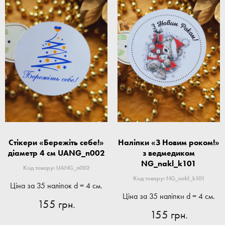
Стікери «Бережіть себе!»
Наліпки «З Новим роком!»
діаметр 4 см UANG_n002
з ведмедиком
NG_nakl_k101
Код товару: UANG_n002
Код товару: NG_nakl_k101
Ціна за 35 наліпок d = 4 см.
Ціна за 35 наліпки d = 4 см.
155 грн.
155 грн.