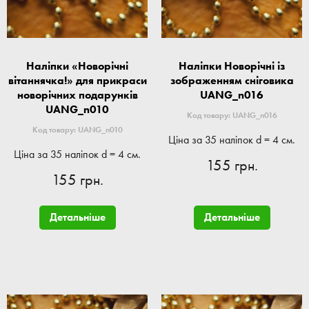
Наліпки «Новорічні
Наліпки Новорічні із
вітаннячка!» для прикраси
зображенням сніговика
новорічних подарунків
UANG_n016
UANG_n010
Код товару: UANG_n016
Код товару: UANG_n010
Ціна за 35 наліпок d = 4 см.
Ціна за 35 наліпок d = 4 см.
155 грн.
155 грн.
Детальніше
Детальніше