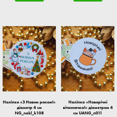
Наліпки «З Новим роком!»
Наліпка «Новорічні
діаметр 4 см
вітаннячка!» діаметром 4
NG_nakl_k108
см UANG_n011