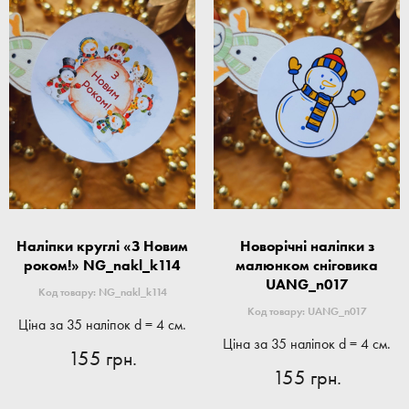
Наліпки круглі «З Новим
Новорічні наліпки з
роком!» NG_nakl_k114
малюнком сніговика
UANG_n017
Код товару: NG_nakl_k114
Код товару: UANG_n017
Ціна за 35 наліпок d = 4 см.
Ціна за 35 наліпок d = 4 см.
155 грн.
155 грн.