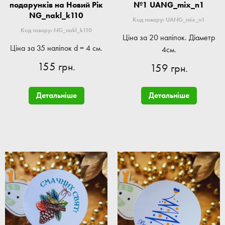
подарунків на Новий Рік
№1 UANG_mix_n1
NG_nakl_k110
Код товару: UANG_mix_n1
Код товару: NG_nakl_k110
Ціна за 20 наліпок. Діаметр
Ціна за 35 наліпок d = 4 см.
4см.
155 грн.
159 грн.
Детальніше
Детальніше