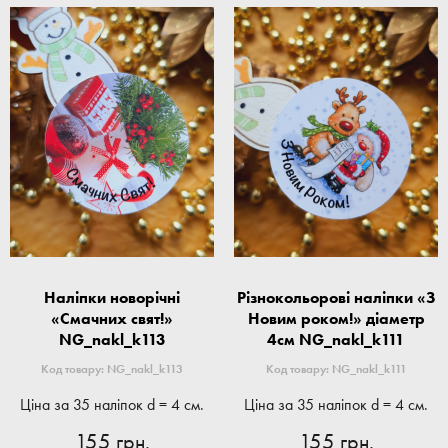
Наліпки новорічні
Різнокольорові наліпки «З
«Смачних свят!»
Новим роком!» діаметр
NG_nakl_k113
4см NG_nakl_k111
Код товару: NG_nakl_k113
Код товару: NG_nakl_k111
Ціна за 35 наліпок d = 4 см.
Ціна за 35 наліпок d = 4 см.
155 грн.
155 грн.