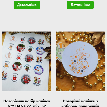
Детальніше
Детальніше
Новорічний набір наліпок
Новорічні наліпки з
№2 UANG27_mix_n2
набором подарунків