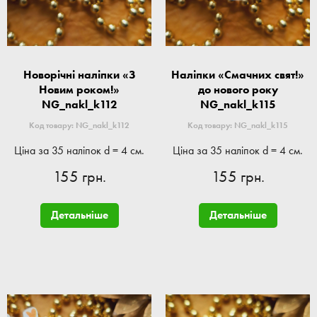
Новорічні наліпки «З
Наліпки «Смачних свят!»
Новим роком!»
до нового року
NG_nakl_k112
NG_nakl_k115
Код товару: NG_nakl_k112
Код товару: NG_nakl_k115
Ціна за 35 наліпок d = 4 см.
Ціна за 35 наліпок d = 4 см.
155 грн.
155 грн.
Детальніше
Детальніше