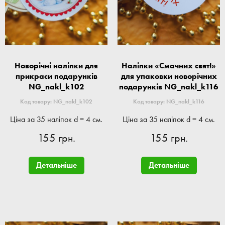
Новорічні наліпки для
Наліпки «Смачних свят!»
прикраси подарунків
для упаковки новорічних
NG_nakl_k102
подарунків NG_nakl_k116
Код товару: NG_nakl_k102
Код товару: NG_nakl_k116
Ціна за 35 наліпок d = 4 см.
Ціна за 35 наліпок d = 4 см.
155 грн.
155 грн.
Детальніше
Детальніше