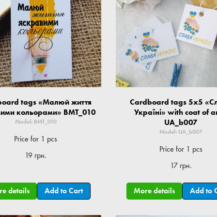
board tags «Малюй життя
Cardboard tags 5x5 «С
вими кольорами» BMT_010
Україні» with coat of 
UA_b007
Model: BMT_010
Model: UA_b007
Price for 1 pcs
Price for 1 pcs
19 грн.
17 грн.
e details
Add to Cart
More details
Add to 