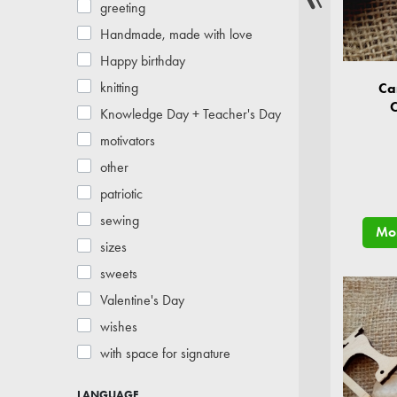
greeting
Handmade, made with love
Happy birthday
knitting
Ca
Knowledge Day + Teacher's Day
motivators
other
patriotic
sewing
Mor
sizes
sweets
Valentine's Day
wishes
with space for signature
LANGUAGE