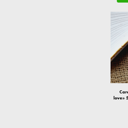
Car
love» 