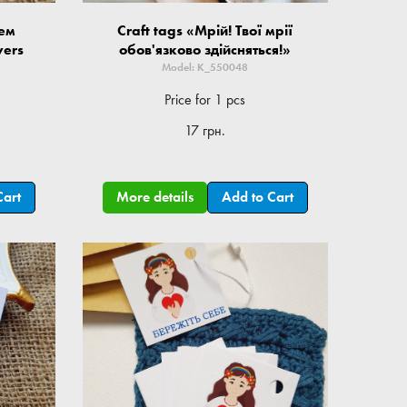
нем
Craft tags «Мрій! Твої мрії
wers
обов'язково здійсняться!»
Model: K_550048
Price for 1 pcs
17 грн.
Cart
More details
Add to Cart