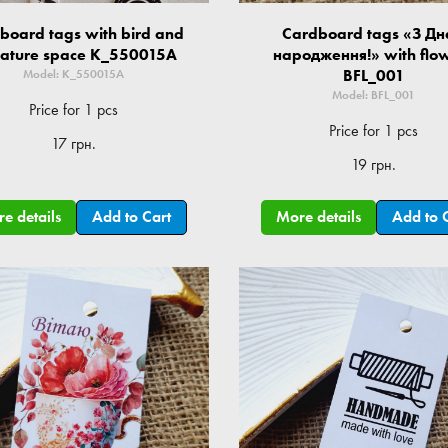
board tags with bird and
Cardboard tags «З Д
nature space K_550015A
народження!» with flo
BFL_001
Model: K_550015A
Model: BFL_001
Price for 1 pcs
Price for 1 pcs
17 грн.
19 грн.
e details
Add to Cart
More details
Add to 