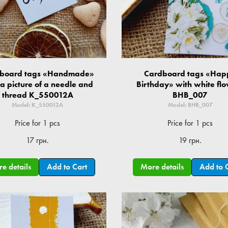
board tags «Handmade»
Cardboard tags «Hap
 a picture of a needle and
Birthday» with white fl
thread K_550012A
BHB_007
Model: K_550012A
Model: BHB_007
Price for 1 pcs
Price for 1 pcs
17 грн.
19 грн.
e details
Add to Cart
More details
Add to 