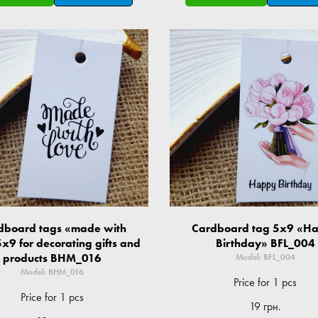
dboard tags «made with
Cardboard tag 5x9 «H
5x9 for decorating gifts and
Birthday» BFL_004
products BHM_016
Model: BFL_004
Model: BHM_016
Price for 1 pcs
Price for 1 pcs
19 грн.