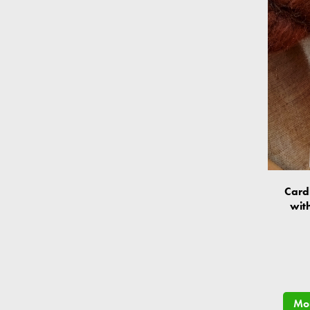
Card
wit
Mor