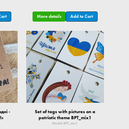
Cart
More details
Add to Cart
одні -
Set of tags with pictures on a
!»
patriotic theme BPT_mix1
Model: BPT_mix1