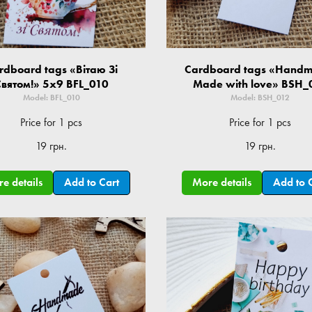
rdboard tags «Вітаю Зі
Cardboard tags «Hand
Святом!» 5x9 BFL_010
Made with love» BSH_
Model: BFL_010
Model: BSH_012
Price for 1 pcs
Price for 1 pcs
19 грн.
19 грн.
e details
Add to Cart
More details
Add to 