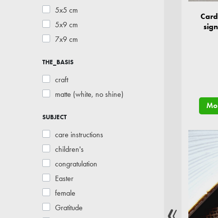
5x5 cm
Card
5x9 cm
sig
7x9 cm
THE_BASIS
craft
matte (white, no shine)
Mor
SUBJECT
care instructions
children's
congratulation
Easter
female
Gratitude