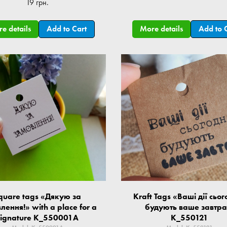
19 грн.
e details
Add to Cart
More details
Add to 
quare tags «Дякую за
Kraft Tags «Ваші дії сьог
лення!» with a place for a
будують ваше завтра
signature K_550001A
K_550121