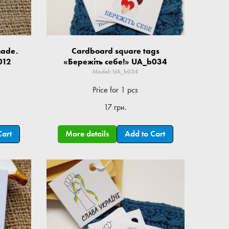
made.
Cardboard square tags
012
«Бережіть себе!» UA_b034
Model: UA_b034
Price for 1 pcs
17 грн.
Cart
More details
Add to Cart