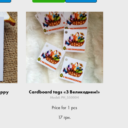
appy
Cardboard tags «З Великоднем!»
Model: PH_550004
Price for 1 pcs
17 грн.