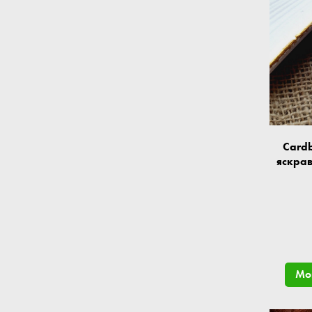
Card
яскра
Mor