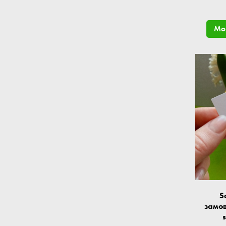
Mor
S
замов