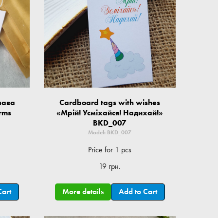
лава
Cardboard tags with wishes
arms
«Мрій! Усміхайся! Надихай!»
BKD_007
Model: BKD_007
Price for 1 pcs
19 грн.
Cart
More details
Add to Cart