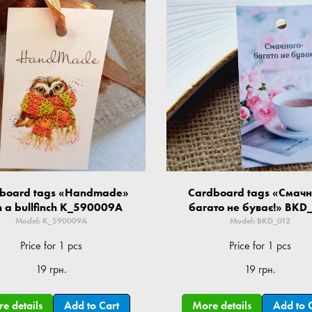
board tags «Handmade»
Cardboard tags «Смачн
h a bullfinch K_590009A
багато не буває!» BKD
Model: K_590009A
Model: BKD_012
Price for 1 pcs
Price for 1 pcs
19 грн.
19 грн.
e details
Add to Cart
More details
Add to 