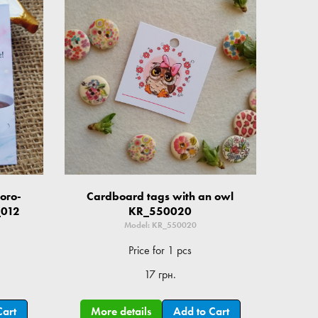
ого-
Cardboard tags with an owl
_012
KR_550020
Model: KR_550020
Price for 1 pcs
17 грн.
Cart
More details
Add to Cart