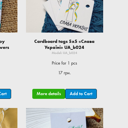
py
Cardboard tags 5x5 «Слава
owers
Україні» UA_b024
Model: UA_b024
Price for 1 pcs
17 грн.
Cart
More details
Add to Cart