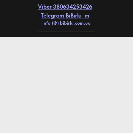
Viber 380634253426
Telegram BiBirki_m
info (@) bibirki.com.ua