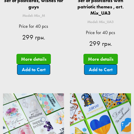
Set of postcards, wishes for
Set of postcards with
guys
patriotic themes , art.
Mix_UA3
Model: Mix_M
Model: Mix_UA3
Price for 40 pcs
Price for 40 pcs
299 грн.
299 грн.
More details
More details
Add to Cart
Add to Cart