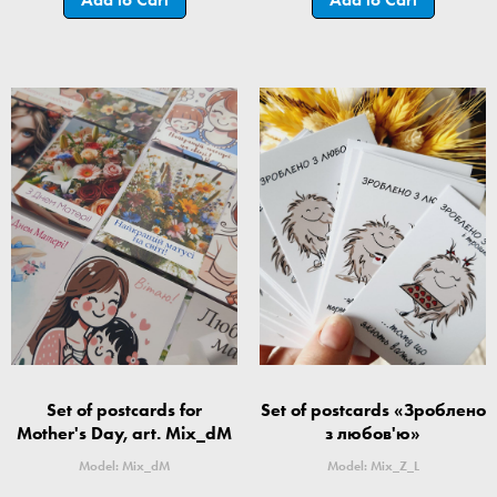
Set of postcards for
Set of postcards «Зроблено
Mother's Day, art. Mix_dM
з любов'ю»
Model: Mix_dM
Model: Mix_Z_L