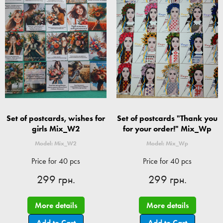
Set of postcards, wishes for
Set of postcards "Thank you
girls Mix_W2
for your order!" Mix_Wp
Model: Mix_W2
Model: Mix_Wp
Price for 40 pcs
Price for 40 pcs
299 грн.
299 грн.
More details
More details
Add to Cart
Add to Cart