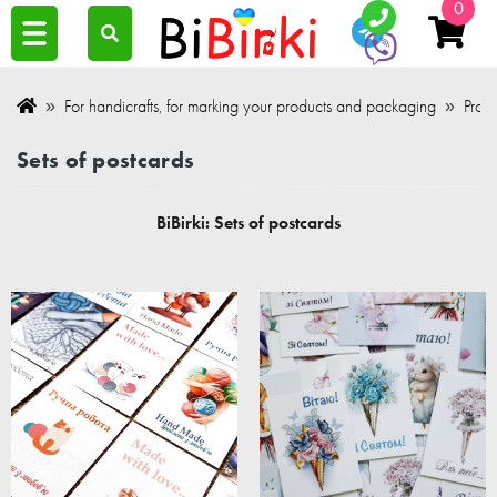
0
For handicrafts, for marking your products and packaging
Produ
Sets of postcards
BiBirki: Sets of postcards