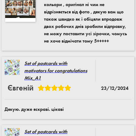
кольори , оригінал ні чим не
відрізняється від фото , дякую вам що
також швидко як і обіцяли впродовж
двох робочих днів зробили відправку,
не можу поставити усі зірочки, чомусь
не хоче відмічати тому 5+++++
Set of postcards with
motivators for congratulations
Mix_A1
Євгеній
23/12/2024
Дякую. дуже яскраві. цікаві
Set of postcards with